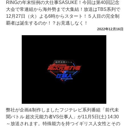
RINGの年末恒例の大仕事SASUKE！今回は第40回記念
大会で常連組から海外勢まで大集結！放送はTBS系列で
12月27日（火）よる6時からスタート！５人目の完全制
覇者は誕生するのか！？お見逃しなく！
2022年12月16日
弊社が企画&制作しましたフジテレビ系列番組「前代未
聞バトル 超次元能力者VS仕事人」が11月5日(土) 14:30
～放送されます。特殊能力を持つイギリス人女性とその