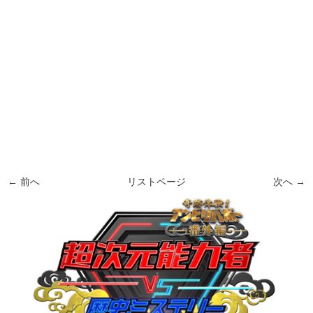
← 前へ
リストページ
次へ →