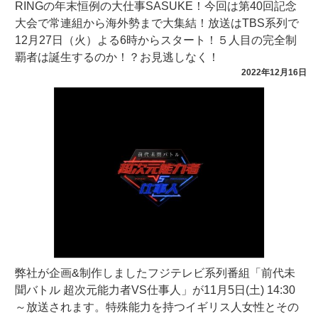
RINGの年末恒例の大仕事SASUKE！今回は第40回記念
大会で常連組から海外勢まで大集結！放送はTBS系列で
12月27日（火）よる6時からスタート！５人目の完全制
覇者は誕生するのか！？お見逃しなく！
2022年12月16日
弊社が企画&制作しましたフジテレビ系列番組「前代未
聞バトル 超次元能力者VS仕事人」が11月5日(土) 14:30
～放送されます。特殊能力を持つイギリス人女性とその