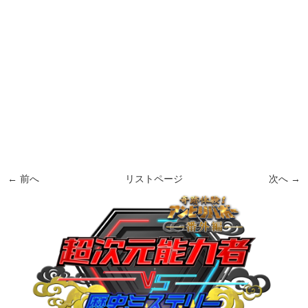
← 前へ
リストページ
次へ →