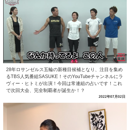
28年ロサンゼルス五輪の新種目候補となり、注目を集め
るTBS人気番組SASUKE！そのYouTubeチャンネルにラ
ヴィー・ヒトミが出演！今回は常連組の占いです！これ
で次回大会、完全制覇者が誕生か！？
2022年07月02日