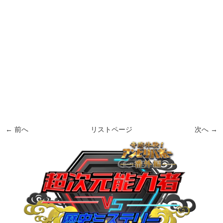
← 前へ
リストページ
次へ →