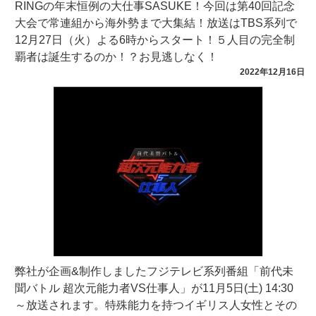
RINGの年末恒例の大仕事SASUKE！今回は第40回記念
大会で常連組から海外勢まで大集結！放送はTBS系列で
12月27日（火）よる6時からスタート！５人目の完全制
覇者は誕生するのか！？お見逃しなく！
2022年12月16日
弊社が企画&制作しましたフジテレビ系列番組「前代未
聞バトル 超次元能力者VS仕事人」が11月5日(土) 14:30
～放送されます。特殊能力を持つイギリス人女性とその