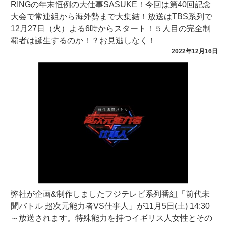
RINGの年末恒例の大仕事SASUKE！今回は第40回記念
大会で常連組から海外勢まで大集結！放送はTBS系列で
12月27日（火）よる6時からスタート！５人目の完全制
覇者は誕生するのか！？お見逃しなく！
2022年12月16日
弊社が企画&制作しましたフジテレビ系列番組「前代未
聞バトル 超次元能力者VS仕事人」が11月5日(土) 14:30
～放送されます。特殊能力を持つイギリス人女性とその