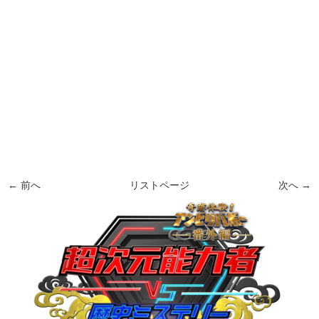
← 前へ
リストページ
次へ →