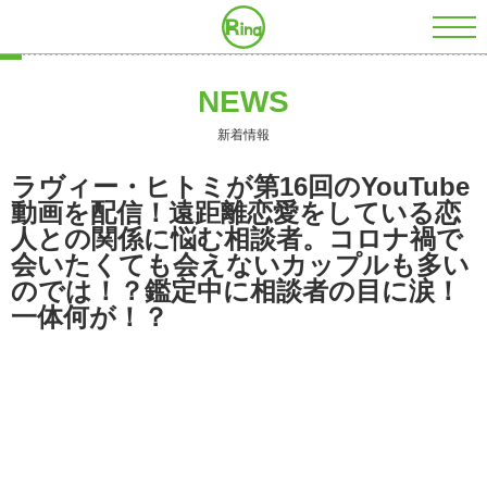
株式会社RING
NEWS
新着情報
ラヴィー・ヒトミが第16回のYouTube
動画を配信！遠距離恋愛をしている恋
人との関係に悩む相談者。コロナ禍で
会いたくても会えないカップルも多い
のでは！？鑑定中に相談者の目に涙！
一体何が！？