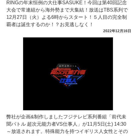
RINGの年末恒例の大仕事SASUKE！今回は第40回記念
大会で常連組から海外勢まで大集結！放送はTBS系列で
12月27日（火）よる6時からスタート！５人目の完全制
覇者は誕生するのか！？お見逃しなく！
2022年12月16日
弊社が企画&制作しましたフジテレビ系列番組「前代未
聞バトル 超次元能力者VS仕事人」が11月5日(土) 14:30
～放送されます。特殊能力を持つイギリス人女性とその