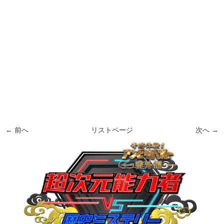
← 前へ
リストページ
次へ →