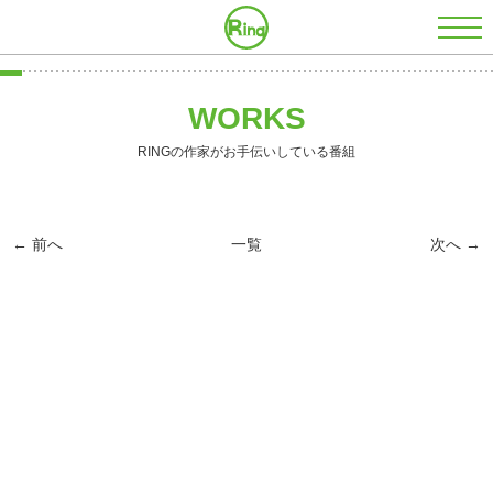
株式会社RING
WORKS
RINGの作家がお手伝いしている番組
← 前へ
一覧
次へ →