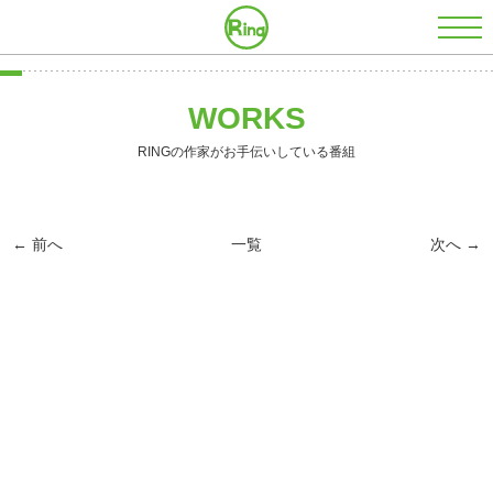
株式会社RING
WORKS
RINGの作家がお手伝いしている番組
← 前へ
一覧
次へ →