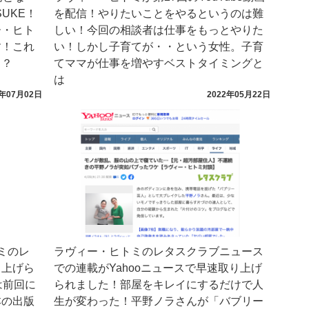
UKE！
を配信！やりたいことをやるというのは難
ー・ヒト
しい！今回の相談者は仕事をもっとやりた
す！これ
い！しかし子育てが・・という女性。子育
！？
てママが仕事を増やすベストタイミングと
は
2年07月02日
2022年05月22日
トミのレ
ラヴィー・ヒトミのレタスクラブニュース
り上げら
での連載がYahooニュースで早速取り上げ
は前回に
られました！部屋をキレイにするだけで人
本の出版
生が変わった！平野ノラさんが「バブリー