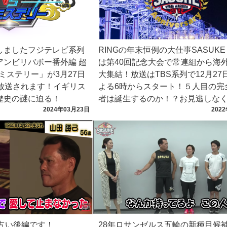
しましたフジテレビ系列
RINGの年末恒例の大仕事SASUK
アンビリバボー番外編 超
は第40回記念大会で常連組から海
ミステリー」が3月27日
大集結！放送はTBS系列で12月27
時に放送されます！イギリス
よる6時からスタート！５人目の完
歴史の謎に迫る！
者は誕生するのか！？お見逃しな
2024年03月23日
202
の占い後編です！
28年ロサンゼルス五輪の新種目候