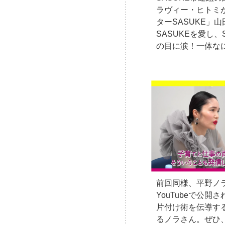
ラヴィー・ヒトミ
ターSASUKE」
SASUKEを愛し、
の目に涙！一体な
前回同様、平野ノ
YouTubeで公
片付け術を伝導す
るノラさん。ぜひ