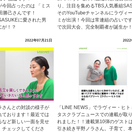
が今回占ったのは 「ミス
り、注目を集めるTBS人気番組SAS
山田勝己さんです！
そのYouTubeチャンネルにラヴィ
SASUKEに愛された男
ミが出演！今回は常連組の占いで
にが！？
で次回大会、完全制覇者が誕生か
2022年07月21日
202
ラさんとの対談の様子が
「LINE NEWS」でラヴィー・ヒ
開されております！最近では
タスクラブニュースでの連載が取
るなど新しい一面を見せ
れました！！連載第10弾のゲスト
、チェックしてくださ
引き続き平野ノラさん。子育て、