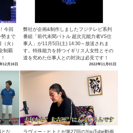
E！今回
弊社が企画&制作しましたフジテレビ系列
外勢まで
番組「前代未聞バトル 超次元能力者VS仕
日（火）
事人」が11月5日(土) 14:30～放送されま
全制覇
す。特殊能力を持つイギリス人女性とその
く！
道を究めた仕事人との対決は必見です！
2年12月16日
2022年11月01日
補とな
ラヴィー・ヒトミが第27回のYouTube動画