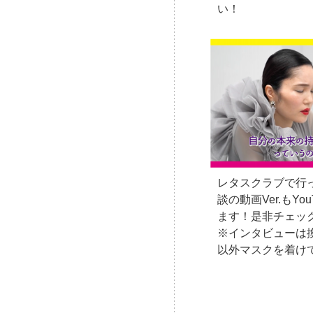
い！
レタスクラブで行
談の動画Ver.もY
ます！是非チェッ
※インタビューは
以外マスクを着け