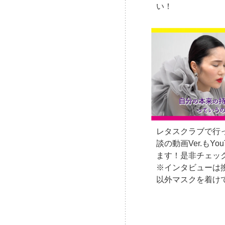
い！
レタスクラブで行
談の動画Ver.もY
ます！是非チェッ
※インタビューは
以外マスクを着け