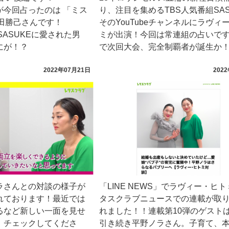
が今回占ったのは 「ミス
り、注目を集めるTBS人気番組SAS
山田勝己さんです！
そのYouTubeチャンネルにラヴィ
SASUKEに愛された男
ミが出演！今回は常連組の占いで
にが！？
で次回大会、完全制覇者が誕生か
2022年07月21日
202
ラさんとの対談の様子が
「LINE NEWS」でラヴィー・ヒ
開されております！最近では
タスクラブニュースでの連載が取
るなど新しい一面を見せ
れました！！連載第10弾のゲスト
、チェックしてくださ
引き続き平野ノラさん。子育て、