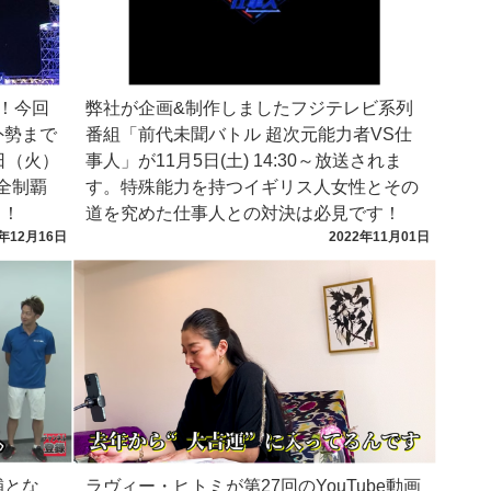
E！今回
弊社が企画&制作しましたフジテレビ系列
外勢まで
番組「前代未聞バトル 超次元能力者VS仕
日（火）
事人」が11月5日(土) 14:30～放送されま
全制覇
す。特殊能力を持つイギリス人女性とその
く！
道を究めた仕事人との対決は必見です！
2年12月16日
2022年11月01日
補とな
ラヴィー・ヒトミが第27回のYouTube動画