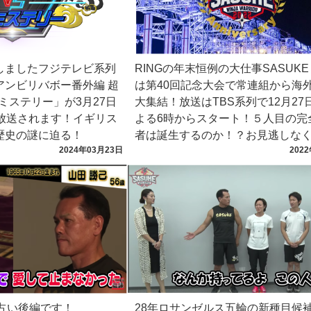
しましたフジテレビ系列
RINGの年末恒例の大仕事SASUK
アンビリバボー番外編 超
は第40回記念大会で常連組から海
ミステリー」が3月27日
大集結！放送はTBS系列で12月27
時に放送されます！イギリス
よる6時からスタート！５人目の完
歴史の謎に迫る！
者は誕生するのか！？お見逃しな
2024年03月23日
202
の占い後編です！
28年ロサンゼルス五輪の新種目候