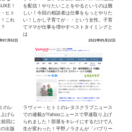
UKE！
を配信！やりたいことをやるというのは難
ー・ヒト
しい！今回の相談者は仕事をもっとやりた
す！これ
い！しかし子育てが・・という女性。子育
！？
てママが仕事を増やすベストタイミングと
は
2年07月02日
2022年05月22日
トミのレ
ラヴィー・ヒトミのレタスクラブニュース
り上げら
での連載がYahooニュースで早速取り上げ
は前回に
られました！部屋をキレイにするだけで人
本の出版
生が変わった！平野ノラさんが「バブリー