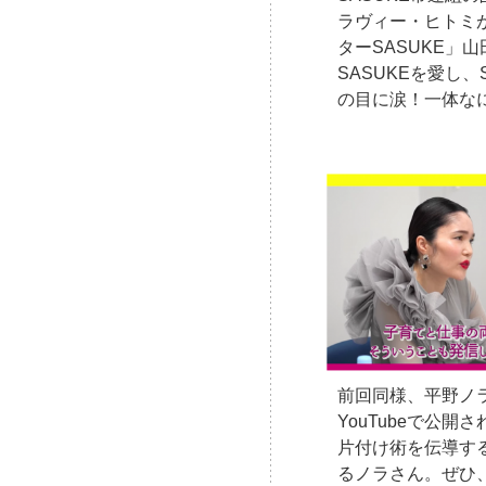
ラヴィー・ヒトミ
ターSASUKE」
SASUKEを愛し、
の目に涙！一体な
前回同様、平野ノ
YouTubeで公
片付け術を伝導す
るノラさん。ぜひ