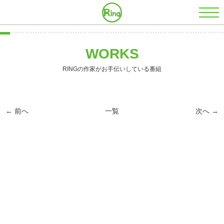
株式会社RING
WORKS
RINGの作家がお手伝いしている番組
← 前へ
一覧
次へ →