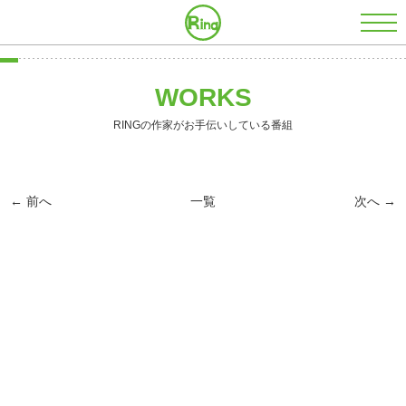
株式会社RING
WORKS
RINGの作家がお手伝いしている番組
← 前へ
一覧
次へ →